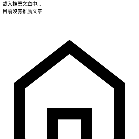
載入推薦文章中...
目前沒有推薦文章