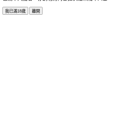
我已滿18歲
離開